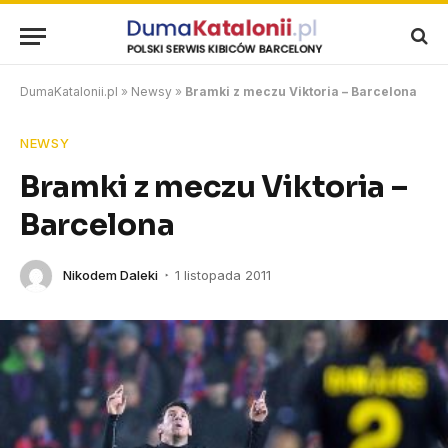
DumaKatalonii.pl
»
Newsy
»
Bramki z meczu Viktoria – Barcelona
NEWSY
Bramki z meczu Viktoria –
Barcelona
Nikodem Daleki
1 listopada 2011