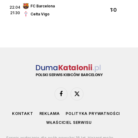
FC Barcelona
22.04
1:0
21:30
Celta Vigo
Facebook
X
(Twitter)
KONTAKT
REKLAMA
POLITYKA PRYWATNOŚCI
WŁAŚCICIEL SERWISU
Serwis wyłącznie dla osób powyżej 18 lat. Hazard może