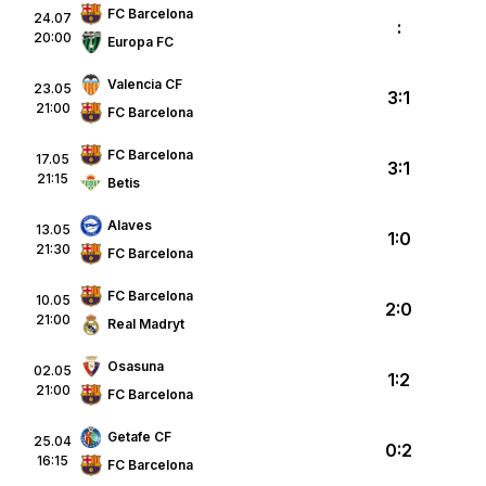
FC Barcelona
24.07
:
20:00
Europa FC
Valencia CF
23.05
3:1
21:00
FC Barcelona
FC Barcelona
17.05
3:1
21:15
Betis
Alaves
13.05
1:0
21:30
FC Barcelona
FC Barcelona
10.05
2:0
21:00
Real Madryt
Osasuna
02.05
1:2
21:00
FC Barcelona
Getafe CF
25.04
0:2
16:15
FC Barcelona