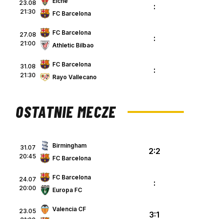
Elche
23.08
:
21:30
FC Barcelona
FC Barcelona
27.08
:
21:00
Athletic Bilbao
FC Barcelona
31.08
:
21:30
Rayo Vallecano
OSTATNIE MECZE
Birmingham
31.07
2:2
20:45
FC Barcelona
FC Barcelona
24.07
:
20:00
Europa FC
Valencia CF
23.05
3:1