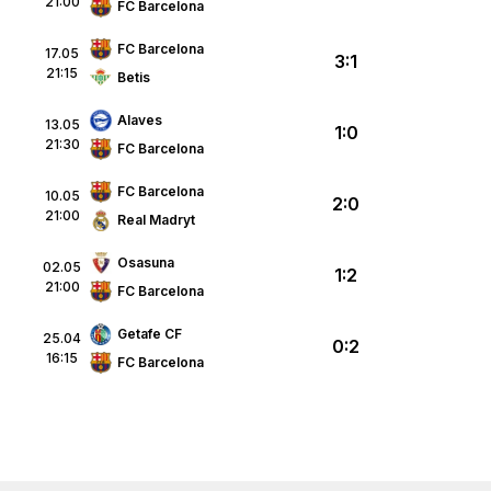
21:00
FC Barcelona
FC Barcelona
17.05
3:1
21:15
Betis
Alaves
13.05
1:0
21:30
FC Barcelona
FC Barcelona
10.05
2:0
21:00
Real Madryt
Osasuna
02.05
1:2
21:00
FC Barcelona
Getafe CF
25.04
0:2
16:15
FC Barcelona