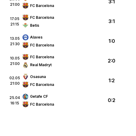
3:1
21:00
FC Barcelona
FC Barcelona
17.05
3:1
21:15
Betis
Alaves
13.05
1:0
21:30
FC Barcelona
FC Barcelona
10.05
2:0
21:00
Real Madryt
Osasuna
02.05
1:2
21:00
FC Barcelona
Getafe CF
25.04
0:2
16:15
FC Barcelona