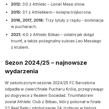
2012:
3:0 z Athletic – Lionel Messi show.
2015:
3:1 z Athletikiem – kolejna trójkorona.
2016, 2017, 2018:
Trzy tytuły z rzędu – dominacja
w pucharach.
2021:
4:0 z Athletic Bilbao – ostatni jak dotąd
triumf, a także pożegnalny sukces Leo Messiego
z klubem.
Sezon 2024/25 – najnowsze
wydarzenia
W zakończonym sezonie 2024/25 FC Barcelona
odpadła w ćwierćfinale Pucharu Króla, przegrywając
po dogrywce z Realem Sociedad. Triumfatorem
został Athletic Club z Bilbao, który pokonał w finale
2:1 Real Betis i zdobył swoje 24. trofeum w historii.