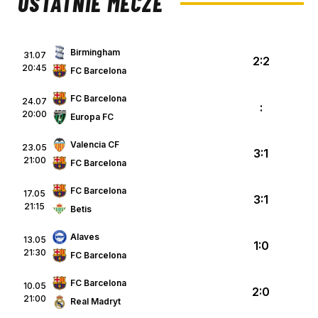
OSTATNIE MECZE
Birmingham
31.07
2:2
20:45
FC Barcelona
FC Barcelona
24.07
:
20:00
Europa FC
Valencia CF
23.05
3:1
21:00
FC Barcelona
FC Barcelona
17.05
3:1
21:15
Betis
Alaves
13.05
1:0
21:30
FC Barcelona
FC Barcelona
10.05
2:0
21:00
Real Madryt