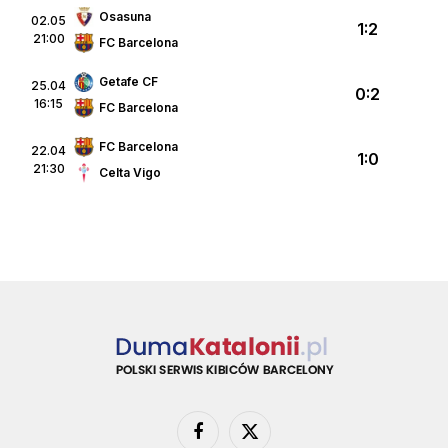
Osasuna
02.05
1:2
21:00
FC Barcelona
Getafe CF
25.04
0:2
16:15
FC Barcelona
FC Barcelona
22.04
1:0
21:30
Celta Vigo
Facebook
X