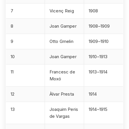
7
Vicenç Reig
1908
8
Joan Gamper
1908–1909
9
Otto Gmelin
1909–1910
10
Joan Gamper
1910–1913
11
Francesc de
1913–1914
Moxó
12
Àlvar Presta
1914
13
Joaquim Peris
1914–1915
de Vargas