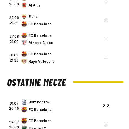
:
20:00
Al Ahly
Elche
23.08
:
21:30
FC Barcelona
FC Barcelona
27.08
:
21:00
Athletic Bilbao
FC Barcelona
31.08
:
21:30
Rayo Vallecano
OSTATNIE MECZE
Birmingham
31.07
2:2
20:45
FC Barcelona
FC Barcelona
24.07
:
20:00
Europa FC