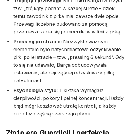
Trójkąty i przewagi:
Na boisku Barça tworzyła
tzw. „trójkąty podań” w każdej strefie – dzięki
temu zawodnik z piłką miał zawsze dwie opcje.
Przewagi liczebne budowano za pomocą
przemieszczania się pomocników w linii z piłką.
Pressing po stracie:
Niezwykle ważnym
elementem było natychmiastowe odzyskiwanie
piłki po jej stracie – tzw. „pressing 6 sekund”. Gdy
to się nie udawało, Barça odbudowywała
ustawienie, ale najczęściej odzyskiwała piłkę
natychmiast.
Psychologia stylu:
Tiki-taka wymagała
cierpliwości, pokory i pełnej koncentracji. Każdy
błąd mógł kosztować utratę kontroli, a każdy
ruch był częścią szerszego planu.
Złota era Guardioli i perfekcja