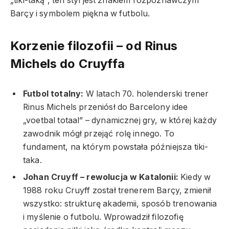
„tiki-taką”, ten styl jest znakiem rozpoznawczym
Barçy i symbolem piękna w futbolu.
Korzenie filozofii – od Rinus
Michels do Cruyffa
Futbol totalny:
W latach 70. holenderski trener
Rinus Michels przeniósł do Barcelony idee
„voetbal totaal” – dynamicznej gry, w której każdy
zawodnik mógł przejąć rolę innego. To
fundament, na którym powstała późniejsza tiki-
taka.
Johan Cruyff – rewolucja w Katalonii:
Kiedy w
1988 roku Cruyff został trenerem Barçy, zmienił
wszystko: strukturę akademii, sposób trenowania
i myślenie o futbolu. Wprowadził filozofię