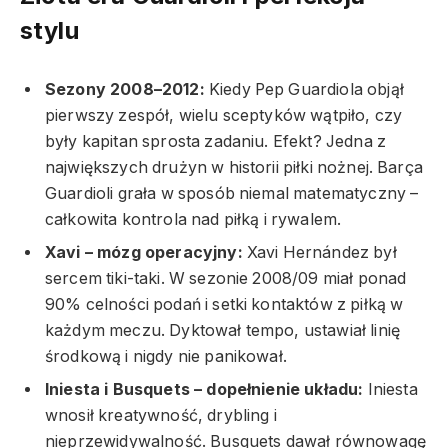
stylu
Sezony 2008–2012:
Kiedy Pep Guardiola objął
pierwszy zespół, wielu sceptyków wątpiło, czy
były kapitan sprosta zadaniu. Efekt? Jedna z
największych drużyn w historii piłki nożnej. Barça
Guardioli grała w sposób niemal matematyczny –
całkowita kontrola nad piłką i rywalem.
Xavi – mózg operacyjny:
Xavi Hernández był
sercem tiki-taki. W sezonie 2008/09 miał ponad
90% celności podań i setki kontaktów z piłką w
każdym meczu. Dyktował tempo, ustawiał linię
środkową i nigdy nie panikował.
Iniesta i Busquets – dopełnienie układu:
Iniesta
wnosił kreatywność, drybling i
nieprzewidywalność. Busquets dawał równowagę