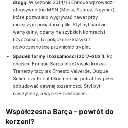
drogą:
W sezonie 2014/15 Enrique wprowadził
ofensywne trio MSN (Messi, Suárez, Neymar),
które pozwalało wygrywać nawet przy
mniejszym posiadaniu piłki. Styl był bardziej
wertykalny, oparty na szybkich kontrach i
fizyczności. To połączenie klasyki z
nowoczesnością przyniosło tryplet.
Spadek formy i tożsamości (2017–2021):
Po
odejściu Enrique Barça przeżywała kryzys.
Trenerzy tacy jak Ernesto Valverde, Quique
Setién czy Ronald Koeman nie potrafili w pełni
odbudować dawnej tożsamości. Styl był
nieczytelny, a wyniki – niestabilne.
Współczesna Barça – powrót do
korzeni?