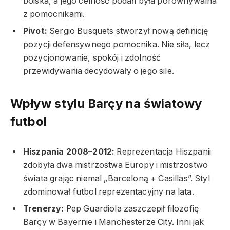
boiska, a jego celność podań była porównywalna
z pomocnikami.
Pivot:
Sergio Busquets stworzył nową definicję
pozycji defensywnego pomocnika. Nie siła, lecz
pozycjonowanie, spokój i zdolność
przewidywania decydowały o jego sile.
Wpływ stylu Barçy na światowy
futbol
Hiszpania 2008–2012:
Reprezentacja Hiszpanii
zdobyła dwa mistrzostwa Europy i mistrzostwo
świata grając niemal „Barceloną + Casillas”. Styl
zdominował futbol reprezentacyjny na lata.
Trenerzy:
Pep Guardiola zaszczepił filozofię
Barçy w Bayernie i Manchesterze City. Inni jak