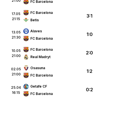
21:00
FC Barcelona
FC Barcelona
17.05
3:1
21:15
Betis
Alaves
13.05
1:0
21:30
FC Barcelona
FC Barcelona
10.05
2:0
21:00
Real Madryt
Osasuna
02.05
1:2
21:00
FC Barcelona
Getafe CF
25.04
0:2
16:15
FC Barcelona