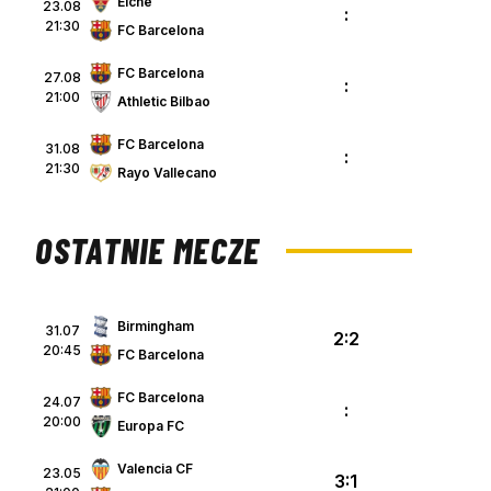
Elche
23.08
:
21:30
FC Barcelona
FC Barcelona
27.08
:
21:00
Athletic Bilbao
FC Barcelona
31.08
:
21:30
Rayo Vallecano
OSTATNIE MECZE
Birmingham
31.07
2:2
20:45
FC Barcelona
FC Barcelona
24.07
:
20:00
Europa FC
Valencia CF
23.05
3:1