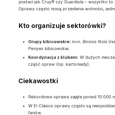
postaci jak Cruyff czy Guardiola – wszystko to
Oprawy często niosą przesłania wolności, jedno
Kto organizuje sektorówki?
Grupy kibicowskie:
m.in.
Boixos Nois
(ni
Penyes kibicowskie.
Koordynacja z klubem:
W dużych meczach
część opraw (np. kartoniady).
Ciekawostki
Rekordowa oprawa zajęła ponad 10 000 m
W El Clásico oprawy często są niespodzi
fanów.