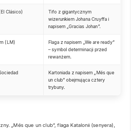
(El Clásico)
Tifo z gigantycznym
wizerunkiem Johana Cruyffa i
napisem „Gracias Johan”.
rn (LM)
Flaga z napisem „We are ready”
– symbol determinacji przed
rewanżem.
 Sociedad
Kartoniada z napisem „Més que
un club” obejmująca cztery
trybuny.
ny. „Més que un club”, flaga Katalonii (senyera),