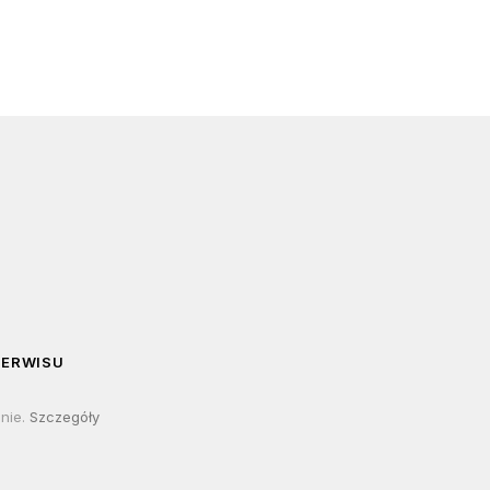
SERWISU
lnie.
Szczegóły