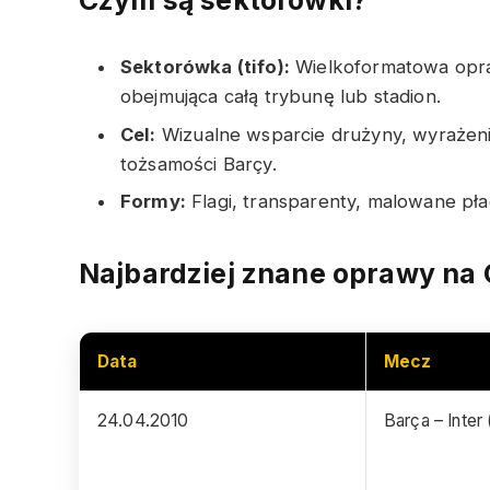
Sektorówka (tifo):
Wielkoformatowa opra
obejmująca całą trybunę lub stadion.
Cel:
Wizualne wsparcie drużyny, wyrażenie
tożsamości Barçy.
Formy:
Flagi, transparenty, malowane pła
Najbardziej znane oprawy na
Data
Mecz
24.04.2010
Barça – Inter