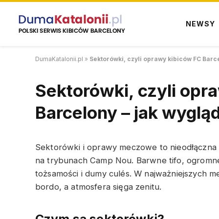
NEWSY
DumaKatalonii.pl
»
Sektorówki, czyli oprawy kibiców FC Barce
Sektorówki, czyli opr
Barcelony – jak wyglą
Sektorówki i oprawy meczowe to nieodłączna c
na trybunach Camp Nou. Barwne tifo, ogromne p
tożsamości i dumy culés. W najważniejszych me
bordo, a atmosfera sięga zenitu.
Czym są sektorówki?