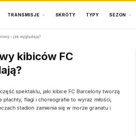
TRANSMISJE
SKRÓTY
TYPY
SEZON
lony – jak wyglądają?
awy kibiców FC
dają?
zęść spektaklu, jaki kibice FC Barcelony tworzą
łachty, flagi i choreografie to wyraz miłości,
czach stadion zamienia się w morze granatu i