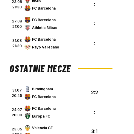
Elche
23.08
:
21:30
FC Barcelona
FC Barcelona
27.08
:
21:00
Athletic Bilbao
FC Barcelona
31.08
:
21:30
Rayo Vallecano
OSTATNIE MECZE
Birmingham
31.07
2:2
20:45
FC Barcelona
FC Barcelona
24.07
:
20:00
Europa FC
Valencia CF
23.05
3:1