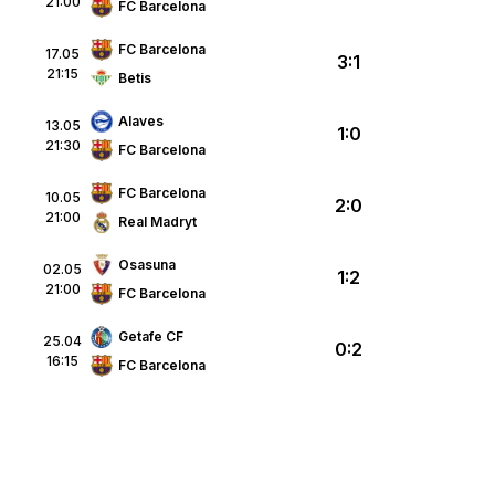
21:00
FC Barcelona
FC Barcelona
17.05
3:1
21:15
Betis
Alaves
13.05
1:0
21:30
FC Barcelona
FC Barcelona
10.05
2:0
21:00
Real Madryt
Osasuna
02.05
1:2
21:00
FC Barcelona
Getafe CF
25.04
0:2
16:15
FC Barcelona