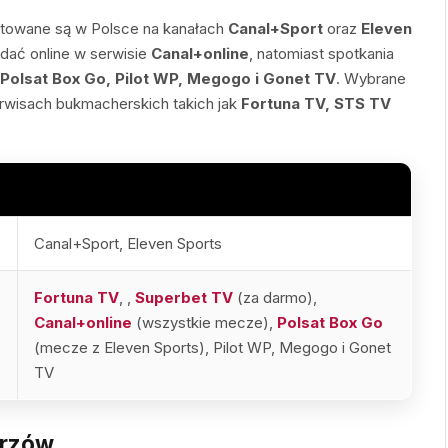
mitowane są w Polsce na kanałach
Canal+Sport
oraz
Eleven
ądać online w serwisie
Canal+online
, natomiast spotkania
Polsat Box Go, Pilot WP, Megogo i Gonet TV
. Wybrane
rwisach bukmacherskich takich jak
Fortuna TV, STS TV
Canal+Sport, Eleven Sports
Fortuna TV
,
,
Superbet TV
(za darmo),
Canal+online
(wszystkie mecze),
Polsat Box Go
(mecze z Eleven Sports), Pilot WP, Megogo i Gonet
TV
trzów