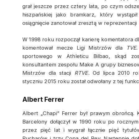
grał jeszcze przez cztery lata, po czym odszedł
hiszpańskiej jako bramkarz, który wystąpi
osiągnięcie zanotował zresztą w reprezentacji 
W 1998 roku rozpoczął karierę komentatora dl
komentował mecze Ligi Mistrzów dla
TVE
sportowego w Athleticu Bilbao, skąd zos
konsultantem zespołu Make A grupy bizneso
Mistrzów dla stacji
RTVE.
Od lipca 2010 ro
styczniu 2015 roku został odwołany z tej funkcj
Albert Ferrer
Albert „Chapi” Ferrer był prawym obrońcą. K
Barcelony dołączył w 1990 roku po rocznym
przez pięć lat i wygrał łącznie pięć tytu
Pucharów i trzy Copa del Rey. Następnie doł