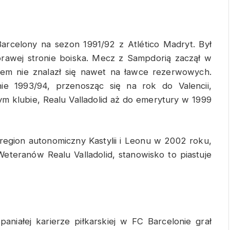
arcelony na sezon 1991/92 z Atlético Madryt. Był
rawej stronie boiska. Mecz z Sampdorią zaczął w
anem nie znalazł się nawet na ławce rezerwowych.
e 1993/94, przenosząc się na rok do Valencii,
ym klubie, Realu Valladolid aż do emerytury w 1999
region autonomiczny Kastylii i Leonu w 2002 roku,
eteranów Realu Valladolid, stanowisko to piastuje
niałej karierze piłkarskiej w FC Barcelonie grał