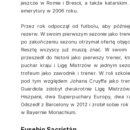
jeszcze w Romie i Brescii, a także katarski
emerytury w 2006 roku.
Przez rok odpoczął od futbolu, aby późnie
rezerw. W swoim pierwszym sezonie jako tren
po zakończeniu sezonu otrzymał ofertę objęci
Resztę wszyscy już muszą znać. W swoim p
przeszedł do historii jako pierwszy trener, k
puchar kraju i Ligę Mistrzów w jednym sezon
trofeum jako zawodnik i trener. W roli szkol
pod tym względem Johana Cruyffa jako trene
Guardiola zdobył dwukrotnie Ligę Mistrzów
Hiszpanii, dwa Superpuchary Europy, dwa r
Odszedł z Barcelony w 2012 i zrobił sobie ro
w Bayernie Monachium.
Eusebio Sacristán