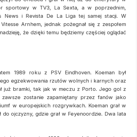
or sportowy w TV3, La Sexta, a w poprzednim,
s News i Revista De La Liga tej samej stacji. W
o Vitesse Arnhem, jednak pożegnał się z zespołem
y nadzieję, że dzięki temu będziemy częściej oglądać
latem 1989 roku z PSV Eindhoven. Koeman był
brego egzekwowania rzutów wolnych i karnych oraz
ł już bramki, tak jak w meczu z Porto. Jego gol z
 zawsze zostanie zapamiętany przez fanów jako
riumf w europejskich rozgrywkach. Koeman grał w
ł do ojczyzny, gdzie grał w Feyenoordzie. Dwa lata