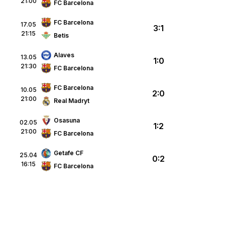
21:00
FC Barcelona
FC Barcelona
17.05
3:1
21:15
Betis
Alaves
13.05
1:0
21:30
FC Barcelona
FC Barcelona
10.05
2:0
21:00
Real Madryt
Osasuna
02.05
1:2
21:00
FC Barcelona
Getafe CF
25.04
0:2
16:15
FC Barcelona