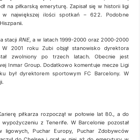
 na piłkarską emeryturę. Zapisał się w historii ligi
ł w największej ilości spotkań – 622. Podobne
Hiszpanii.
a stacji
RNE
, a w latach 1999-2000 oraz 2000-2000
. W 2001 roku Zubi objął stanowisko dyrektora
tał zwolniony po trzech latach. Obecnie jest
wej Inmar Group. Dodatkowo komentuje mecze Ligi
ku był dyrektorem sportowym FC Barcelony. W
i.
arierę piłkarza rozpoczął w połowie lat 80., a do
 wypożyczeniu z Tenerife. W Barcelonie pozostał
łów ligowych, Puchar Europy, Puchar Zdobywców
ączył do Chelsea i grał w niej aż do emerytury w