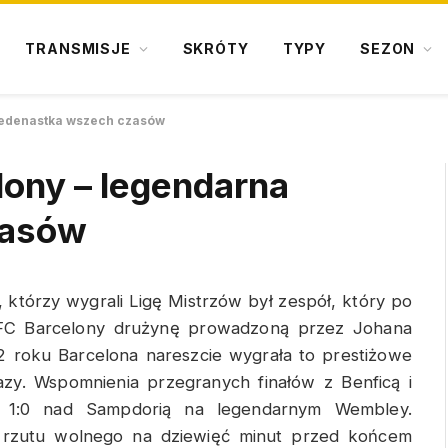
TRANSMISJE
SKRÓTY
TYPY
SEZON
jedenastka wszech czasów
ony – legendarna
zasów
, którzy wygrali Ligę Mistrzów był zespół, który po
 FC Barcelony drużynę prowadzoną przez Johana
2 roku Barcelona nareszcie wygrała to prestiżowe
razy. Wspomnienia przegranych finałów z Benficą i
 1:0 nad Sampdorią na legendarnym Wembley.
 rzutu wolnego na dziewięć minut przed końcem