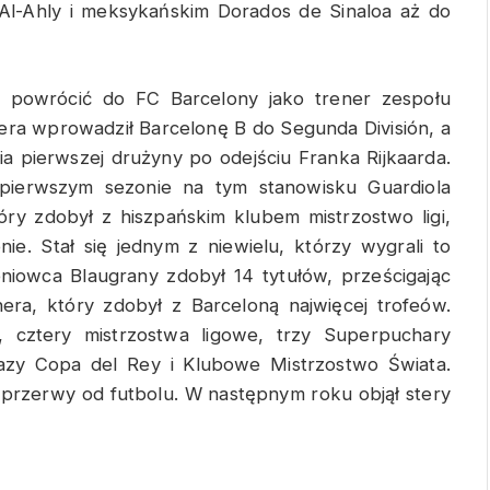
m Al-Ahly i meksykańskim Dorados de Sinaloa aż do
j powrócić do FC Barcelony jako trener zespołu
era wprowadził Barcelonę B do Segunda División, a
a pierwszej drużyny po odejściu Franka Rijkaarda.
ierwszym sezonie na tym stanowisku Guardiola
tóry zdobył z hiszpańskim klubem mistrzostwo ligi,
ie. Stał się jednym z niewielu, którzy wygrali to
eniowca Blaugrany zdobył 14 tytułów, prześcigając
ra, który zdobył z Barceloną najwięcej trofeów.
, cztery mistrzostwa ligowe, trzy Superpuchary
azy Copa del Rey i Klubowe Mistrzostwo Świata.
k przerwy od futbolu. W następnym roku objął stery