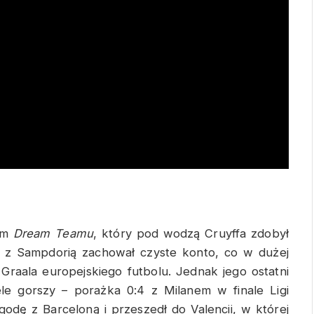
zem
Dream Teamu
, który pod wodzą Cruyffa zdobył
u z Sampdorią zachował czyste konto, co w dużej
raala europejskiego futbolu. Jednak jego ostatni
le gorszy – porażka 0:4 z Milanem w finale Ligi
odę z Barceloną i przeszedł do Valencii, w której