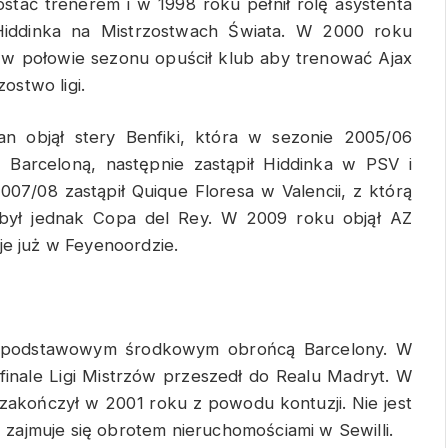
stać trenerem i w 1998 roku pełnił rolę asystenta
a Hiddinka na Mistrzostwach Świata. W 2000 roku
ak w połowie sezonu opuścił klub aby trenować Ajax
ostwo ligi.
an objął stery Benfiki, która w sezonie 2005/06
C Barceloną, następnie zastąpił Hiddinka w PSV i
007/08 zastąpił Quique Floresa w Valencii, z którą
dobył jednak Copa del Rey. W 2009 roku objął AZ
je już w Feyenoordzie.
ł podstawowym środkowym obrońcą Barcelony. W
o finale Ligi Mistrzów przeszedł do Realu Madryt. W
 zakończył w 2001 roku z powodu kontuzji. Nie jest
zajmuje się obrotem nieruchomościami w Sewilli.