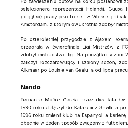
Po zawieszeniu butów na kołku postanowił zo
selekcjonera reprezentacji Holandii, Guus
podjął się pracy jako trener w Vitesse, jedn
Amsterdam, z którym dwukrotnie zdobył mistrz
Po czteroletniej przygodzie z Ajaxem Koem
przegrała w ćwierćfinale Ligi Mistrzów z F
zdobył mistrzostwo ligi. Na początku sezoni 2
zaliczył rozczarowujący i szalony sezon, z
Alkmaar po Louisie van Gaalu, a od lipca pracu
Nando
Fernando Muñoz García przez dwa lata by
1990 roku dołączył do Katalonii z Sevilli, a p
1996 roku zmienił klub na Espanyol, a karierę
obecnie w żaden sposób związany z futbolem, 