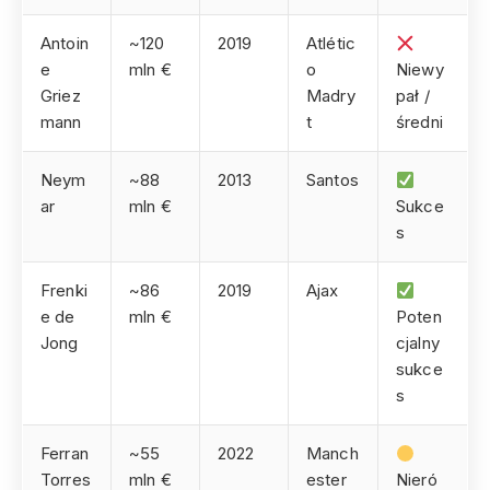
Antoin
~120
2019
Atlétic
e
mln €
o
Niewy
Griez
Madry
pał /
mann
t
średni
Neym
~88
2013
Santos
ar
mln €
Sukce
s
Frenki
~86
2019
Ajax
e de
mln €
Poten
Jong
cjalny
sukce
s
Ferran
~55
2022
Manch
Torres
mln €
ester
Nieró