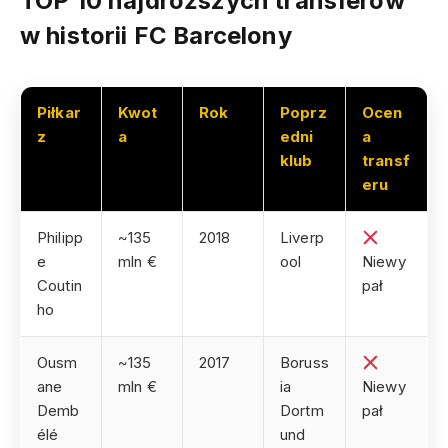
TOP 10 najdroższych transferów
w historii FC Barcelony
Piłkar
Kwot
Rok
Poprz
Ocen
z
a
edni
a
klub
transf
eru
Philipp
~135
2018
Liverp
e
mln €
ool
Niewy
Coutin
pał
ho
Ousm
~135
2017
Boruss
ane
mln €
ia
Niewy
Demb
Dortm
pał
élé
und