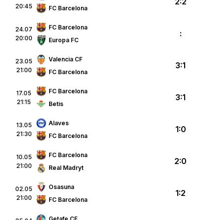
2:2
20:45
FC Barcelona
FC Barcelona
24.07
:
20:00
Europa FC
Valencia CF
23.05
3:1
21:00
FC Barcelona
FC Barcelona
17.05
3:1
21:15
Betis
Alaves
13.05
1:0
21:30
FC Barcelona
FC Barcelona
10.05
2:0
21:00
Real Madryt
Osasuna
02.05
1:2
21:00
FC Barcelona
Getafe CF