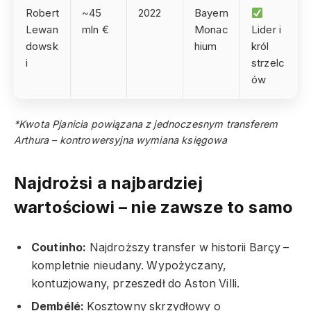
Robert
~45
2022
Bayern
Lewan
mln €
Monac
Lider i
dowsk
hium
król
i
strzelc
ów
*Kwota Pjanicia powiązana z jednoczesnym transferem
Arthura – kontrowersyjna wymiana księgowa
Najdrożsi a najbardziej
wartościowi – nie zawsze to samo
Coutinho:
Najdroższy transfer w historii Barçy –
kompletnie nieudany. Wypożyczany,
kontuzjowany, przeszedł do Aston Villi.
Dembélé:
Kosztowny skrzydłowy o