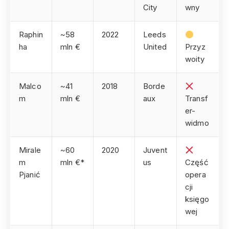
City
wny
Raphin
~58
2022
Leeds
ha
mln €
United
Przyz
woity
Malco
~41
2018
Borde
m
mln €
aux
Transf
er-
widmo
Mirale
~60
2020
Juvent
m
mln €*
us
Część
Pjanić
opera
cji
księgo
wej