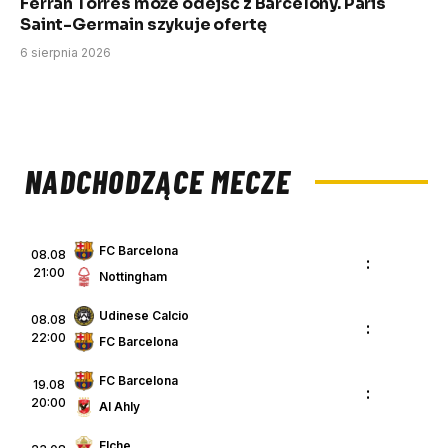
Ferran Torres może odejść z Barcelony. Paris
Saint-Germain szykuje ofertę
6 sierpnia 2026
NADCHODZĄCE MECZE
FC Barcelona
08.08
:
21:00
Nottingham
Udinese Calcio
08.08
:
22:00
FC Barcelona
FC Barcelona
19.08
:
20:00
Al Ahly
Elche