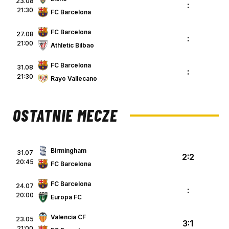
23.08
:
21:30
FC Barcelona
FC Barcelona
27.08
:
21:00
Athletic Bilbao
FC Barcelona
31.08
:
21:30
Rayo Vallecano
OSTATNIE MECZE
Birmingham
31.07
2:2
20:45
FC Barcelona
FC Barcelona
24.07
:
20:00
Europa FC
Valencia CF
23.05
3:1
21:00