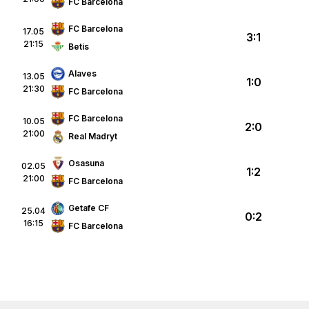
FC Barcelona
FC Barcelona
17.05
3:1
21:15
Betis
Alaves
13.05
1:0
21:30
FC Barcelona
FC Barcelona
10.05
2:0
21:00
Real Madryt
Osasuna
02.05
1:2
21:00
FC Barcelona
Getafe CF
25.04
0:2
16:15
FC Barcelona