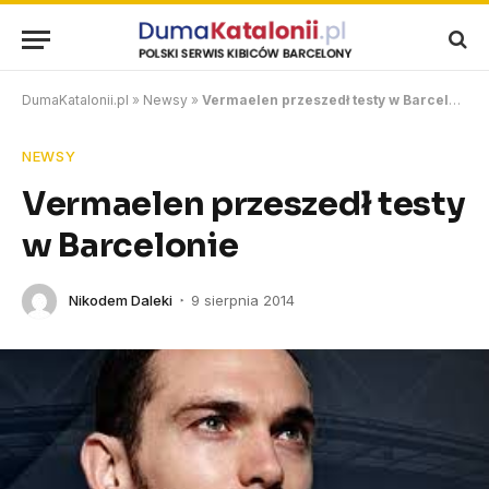
DumaKatalonii.pl
»
Newsy
»
Vermaelen przeszedł testy w Barcelonie
NEWSY
Vermaelen przeszedł testy
w Barcelonie
Nikodem Daleki
9 sierpnia 2014