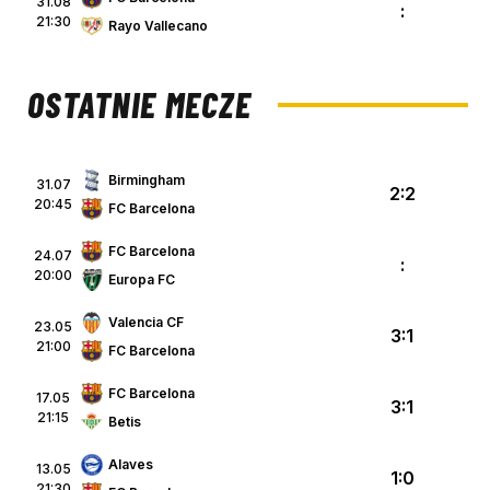
31.08
:
21:30
Rayo Vallecano
OSTATNIE MECZE
Birmingham
31.07
2:2
20:45
FC Barcelona
FC Barcelona
24.07
:
20:00
Europa FC
Valencia CF
23.05
3:1
21:00
FC Barcelona
FC Barcelona
17.05
3:1
21:15
Betis
Alaves
13.05
1:0
21:30