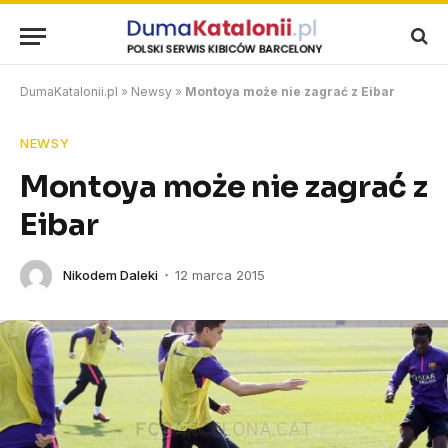
DumaKatalonii.pl
»
Newsy
»
Montoya może nie zagrać z Eibar
NEWSY
Montoya może nie zagrać z
Eibar
Nikodem Daleki
12 marca 2015