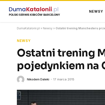
NEWSY
DumaKatalonii.pl
»
Newsy
»
Ostatni trening Manchesteru pr
NEWSY
Ostatni trening 
pojedynkiem na
Nikodem Daleki
17 marca 2015