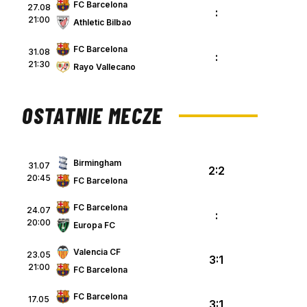
FC Barcelona
27.08
:
21:00
Athletic Bilbao
FC Barcelona
31.08
:
21:30
Rayo Vallecano
OSTATNIE MECZE
Birmingham
31.07
2:2
20:45
FC Barcelona
p
FC Barcelona
24.07
:
20:00
Europa FC
Valencia CF
23.05
3:1
21:00
FC Barcelona
FC Barcelona
17.05
3:1