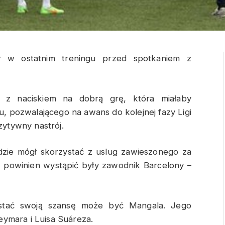
ał w ostatnim treningu przed spotkaniem z
wą z naciskiem na dobrą grę, która miałaby
u, pozwalającego na awans do kolejnej fazy Ligi
ytywny nastrój.
ędzie mógł skorzystać z uslug zawieszonego za
t powinien wystąpić były zawodnik Barcelony –
stać swoją szansę może być Mangala. Jego
ymara i Luisa Suáreza.