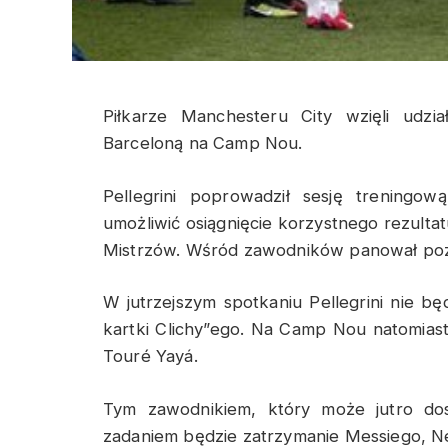
Piłkarze Manchesteru City wzięli udzi
Barceloną na Camp Nou.
Pellegrini poprowadził sesję treningo
umożliwić osiągnięcie korzystnego rezultat
Mistrzów. Wśród zawodników panował poz
W jutrzejszym spotkaniu Pellegrini nie b
kartki Clichy”ego. Na Camp Nou natomias
Touré Yayá.
Tym zawodnikiem, który może jutro do
zadaniem będzie zatrzymanie Messiego, Ne