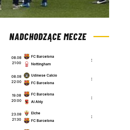
NADCHODZĄCE MECZE
FC Barcelona
08.08
:
21:00
Nottingham
Udinese Calcio
08.08
:
22:00
FC Barcelona
FC Barcelona
19.08
:
20:00
Al Ahly
Elche
23.08
:
21:30
FC Barcelona