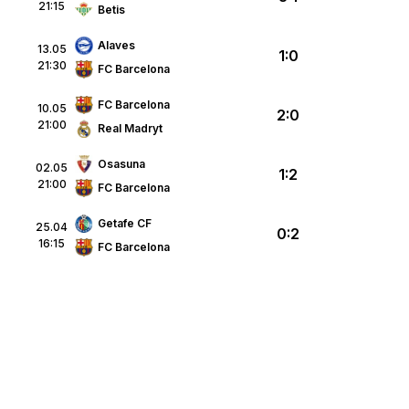
21:15
Betis
Alaves
13.05
1:0
21:30
FC Barcelona
FC Barcelona
10.05
2:0
21:00
Real Madryt
Osasuna
02.05
1:2
21:00
FC Barcelona
Getafe CF
25.04
0:2
16:15
FC Barcelona