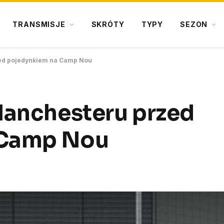
TRANSMISJE
SKRÓTY
TYPY
SEZON
zed pojedynkiem na Camp Nou
Manchesteru przed
 Camp Nou