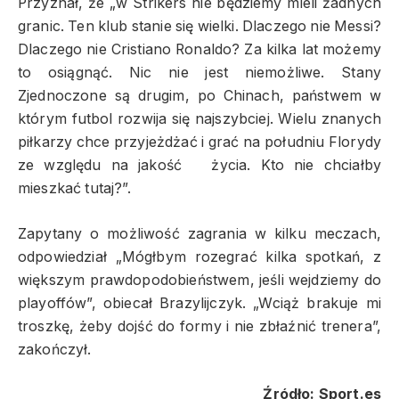
Przyznał, że „w Strikers nie będziemy mieli żadnych
granic. Ten klub stanie się wielki. Dlaczego nie Messi?
Dlaczego nie Cristiano Ronaldo? Za kilka lat możemy
to osiągnąć. Nic nie jest niemożliwe. Stany
Zjednoczone są drugim, po Chinach, państwem w
którym futbol rozwija się najszybciej. Wielu znanych
piłkarzy chce przyjeżdżać i grać na południu Florydy
ze względu na jakość życia. Kto nie chciałby
mieszkać tutaj?”.
Zapytany o możliwość zagrania w kilku meczach,
odpowiedział „Mógłbym rozegrać kilka spotkań, z
większym prawdopodobieństwem, jeśli wejdziemy do
playoffów”, obiecał Brazylijczyk. „Wciąż brakuje mi
troszkę, żeby dojść do formy i nie zbłaźnić trenera”,
zakończył.
Źródło: Sport.es