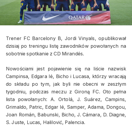
Trener FC Barcelony B, Jordi Vinyals, opublikował
dzisiaj po treningu listę zawodników powołanych na
sobotnie spotkanie z CD Mirandés.
Nowościami jest pojawienie się na liście nazwisk
Campinsa, Edgara Ié, Bicho i Lucasa, którzy wracają
do składu po tym, jak byli nie obecni w zeszłym
tygodniu, podczas meczu z Gironą FC. Oto pełna
lista powołanych: A. Ortolá, J. Suárez, Campins,
Grimaldo, Patric, Edgar Ié, Samper, Adama, Dongou,
Joan Román, Babunski, Bicho, J. Cámara, D. Diagne,
S. Juste, Lucas, Halilović, Palencia.