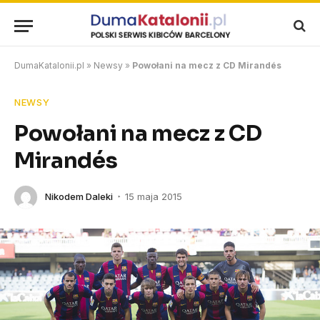
DumaKatalonii.pl
»
Newsy
»
Powołani na mecz z CD Mirandés
NEWSY
Powołani na mecz z CD
Mirandés
Nikodem Daleki
15 maja 2015