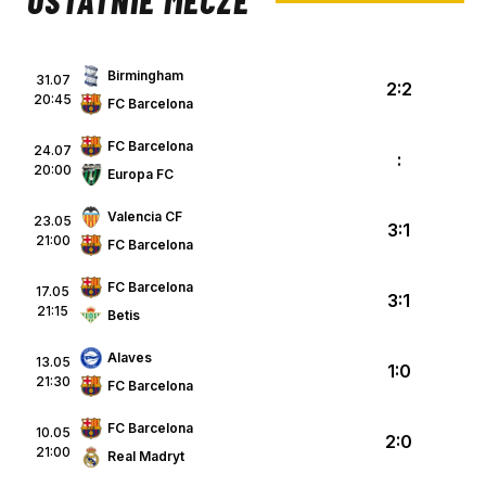
OSTATNIE MECZE
Birmingham
31.07
2:2
20:45
FC Barcelona
FC Barcelona
24.07
:
20:00
Europa FC
Valencia CF
23.05
3:1
21:00
FC Barcelona
FC Barcelona
17.05
3:1
21:15
Betis
Alaves
13.05
1:0
21:30
FC Barcelona
FC Barcelona
10.05
2:0
21:00
Real Madryt