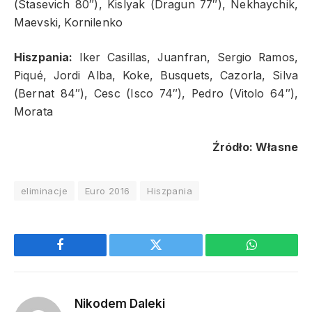
(Stasevich 80″), Kislyak (Dragun 77″), Nekhaychik,
Maevski, Kornilenko
Hiszpania:
Iker Casillas, Juanfran, Sergio Ramos,
Piqué, Jordi Alba, Koke, Busquets, Cazorla, Silva
(Bernat 84″), Cesc (Isco 74″), Pedro (Vitolo 64″),
Morata
Źródło: Własne
eliminacje
Euro 2016
Hiszpania
Facebook
Twitter
WhatsApp
Nikodem Daleki