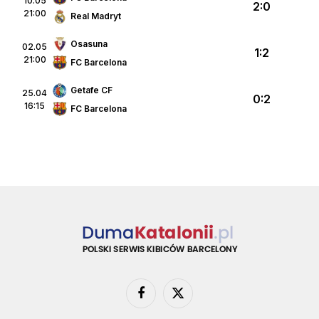
10.05
2:0
21:00
Real Madryt
Osasuna
02.05
1:2
21:00
FC Barcelona
Getafe CF
25.04
0:2
16:15
FC Barcelona
Facebook
X
(Twitter)