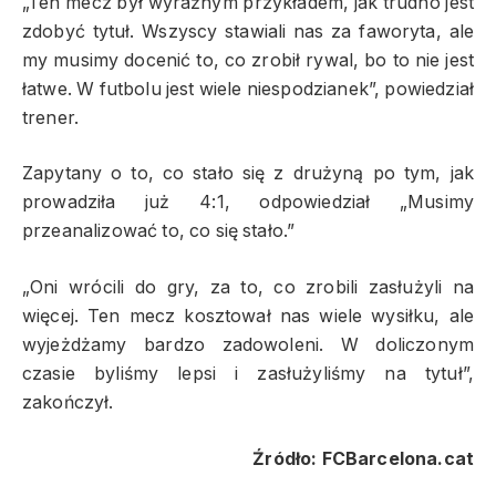
„Ten mecz był wyraźnym przykładem, jak trudno jest
zdobyć tytuł. Wszyscy stawiali nas za faworyta, ale
my musimy docenić to, co zrobił rywal, bo to nie jest
łatwe. W futbolu jest wiele niespodzianek”, powiedział
trener.
Zapytany o to, co stało się z drużyną po tym, jak
prowadziła już 4:1, odpowiedział „Musimy
przeanalizować to, co się stało.”
„Oni wrócili do gry, za to, co zrobili zasłużyli na
więcej. Ten mecz kosztował nas wiele wysiłku, ale
wyjeżdżamy bardzo zadowoleni. W doliczonym
czasie byliśmy lepsi i zasłużyliśmy na tytuł”,
zakończył.
Źródło: FCBarcelona.cat