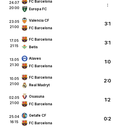
FC Barcelona
24.07
:
20:00
Europa FC
Valencia CF
23.05
3:1
21:00
FC Barcelona
FC Barcelona
17.05
3:1
21:15
Betis
Alaves
13.05
1:0
21:30
FC Barcelona
FC Barcelona
10.05
2:0
21:00
Real Madryt
Osasuna
02.05
1:2
21:00
FC Barcelona
Getafe CF
25.04
0:2
16:15
FC Barcelona