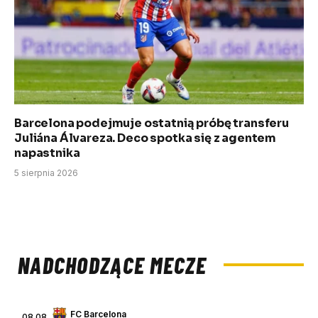
Barcelona podejmuje ostatnią próbę transferu
Juliána Álvareza. Deco spotka się z agentem
napastnika
5 sierpnia 2026
NADCHODZĄCE MECZE
FC Barcelona
08.08