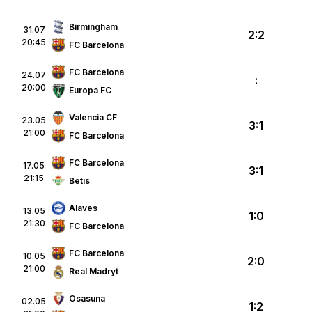
Birmingham
31.07
2:2
20:45
FC Barcelona
FC Barcelona
24.07
:
20:00
Europa FC
Valencia CF
23.05
3:1
21:00
FC Barcelona
FC Barcelona
17.05
3:1
21:15
Betis
Alaves
13.05
1:0
21:30
FC Barcelona
FC Barcelona
10.05
2:0
21:00
Real Madryt
Osasuna
02.05
1:2