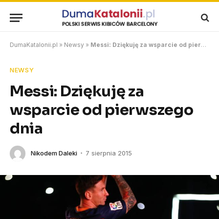
DumaKatalonii.pl
»
Newsy
»
Messi: Dziękuję za wsparcie od pierwszego dnia
NEWSY
Messi: Dziękuję za
wsparcie od pierwszego
dnia
Nikodem Daleki
7 sierpnia 2015