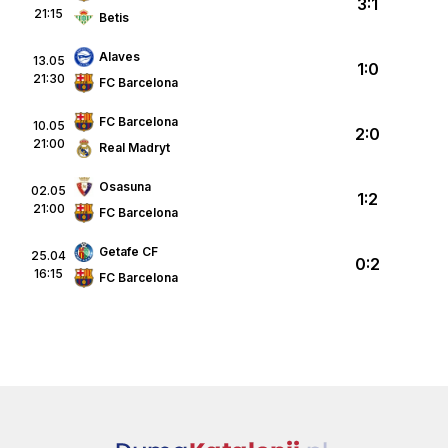
3:1
21:15
Betis
Alaves
13.05
1:0
21:30
FC Barcelona
FC Barcelona
10.05
2:0
21:00
Real Madryt
Osasuna
02.05
1:2
21:00
FC Barcelona
Getafe CF
25.04
0:2
16:15
FC Barcelona