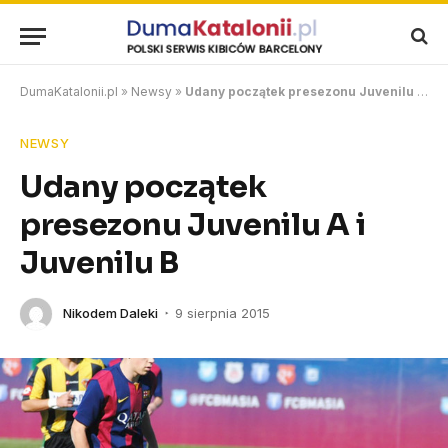
DumaKatalonii.pl
»
Newsy
»
Udany początek presezonu Juvenilu A i Juvenilu B
NEWSY
Udany początek
presezonu Juvenilu A i
Juvenilu B
Nikodem Daleki
9 sierpnia 2015