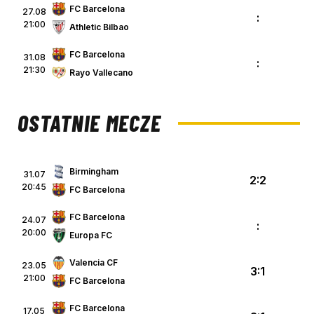
FC Barcelona
27.08
:
21:00
Athletic Bilbao
FC Barcelona
31.08
:
21:30
Rayo Vallecano
OSTATNIE MECZE
Birmingham
31.07
2:2
20:45
FC Barcelona
FC Barcelona
24.07
:
20:00
Europa FC
Valencia CF
23.05
3:1
21:00
FC Barcelona
FC Barcelona
17.05