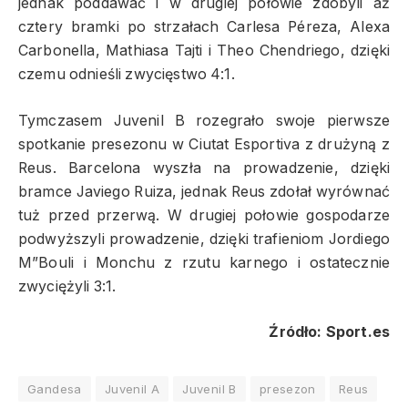
jednak poddawać i w drugiej połowie zdobyli aż
cztery bramki po strzałach Carlesa Péreza, Alexa
Carbonella, Mathiasa Tajti i Theo Chendriego, dzięki
czemu odnieśli zwycięstwo 4:1.
Tymczasem Juvenil B rozegrało swoje pierwsze
spotkanie presezonu w Ciutat Esportiva z drużyną z
Reus. Barcelona wyszła na prowadzenie, dzięki
bramce Javiego Ruiza, jednak Reus zdołał wyrównać
tuż przed przerwą. W drugiej połowie gospodarze
podwyższyli prowadzenie, dzięki trafieniom Jordiego
M”Bouli i Monchu z rzutu karnego i ostatecznie
zwyciężyli 3:1.
Źródło: Sport.es
Gandesa
Juvenil A
Juvenil B
presezon
Reus