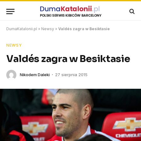
DumaKatalonii.pl
»
Newsy
»
Valdés zagra w Besiktasie
NEWSY
Valdés zagra w Besiktasie
Nikodem Daleki
27 sierpnia 2015