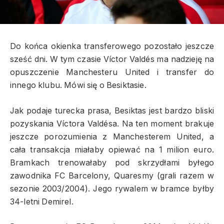
Do końca okienka transferowego pozostało jeszcze
sześć dni. W tym czasie Víctor Valdés ma nadzieję na
opuszczenie Manchesteru United i transfer do
innego klubu. Mówi się o Besiktasie.
Jak podaje turecka prasa, Besiktas jest bardzo bliski
pozyskania Víctora Valdésa. Na ten moment brakuje
jeszcze porozumienia z Manchesterem United, a
cała transakcja miałaby opiewać na 1 milion euro.
Bramkach trenowałaby pod skrzydłami byłego
zawodnika FC Barcelony, Quaresmy (grali razem w
sezonie 2003/2004). Jego rywalem w bramce byłby
34-letni Demirel.