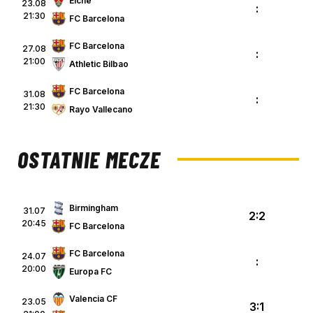
Elche
23.08
:
21:30
FC Barcelona
FC Barcelona
27.08
:
21:00
Athletic Bilbao
FC Barcelona
31.08
:
21:30
Rayo Vallecano
OSTATNIE MECZE
Birmingham
31.07
2:2
20:45
FC Barcelona
FC Barcelona
24.07
:
20:00
Europa FC
Valencia CF
23.05
3:1