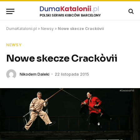
DumaKatalonii.pl
»
Newsy
»
Nowe skecze Crackòvii
NEWSY
Nowe skecze Crackòvii
Nikodem Daleki
22 listopada 2015