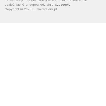
Serwis wyłącznie dla osób powyżej 18 lat. Hazard może
uzależniać. Graj odpowiedzialnie.
Szczegóły
Copyright © 2026 DumaKatalonii.pl