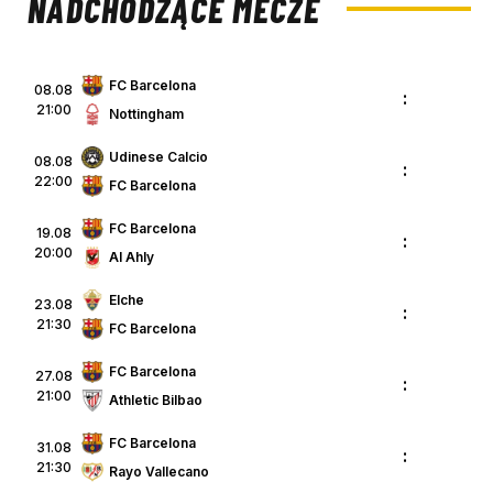
NADCHODZĄCE MECZE
FC Barcelona
08.08
:
21:00
Nottingham
Udinese Calcio
08.08
:
22:00
FC Barcelona
FC Barcelona
19.08
:
20:00
Al Ahly
Elche
23.08
:
21:30
FC Barcelona
FC Barcelona
27.08
:
21:00
Athletic Bilbao
FC Barcelona
31.08
:
21:30
Rayo Vallecano