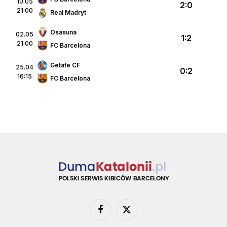
10.05
2:0
21:00
Real Madryt
Osasuna
02.05
1:2
21:00
FC Barcelona
Getafe CF
25.04
0:2
16:15
FC Barcelona
Facebook
X
(Twitter)