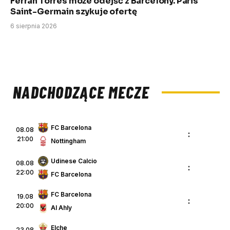
Ferran Torres może odejść z Barcelony. Paris
Saint-Germain szykuje ofertę
6 sierpnia 2026
NADCHODZĄCE MECZE
FC Barcelona
08.08
:
21:00
Nottingham
Udinese Calcio
08.08
:
22:00
FC Barcelona
FC Barcelona
19.08
:
20:00
Al Ahly
Elche
23.08