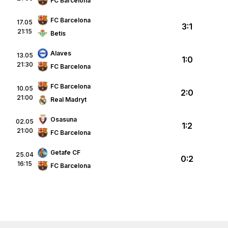
FC Barcelona
FC Barcelona
17.05
3:1
21:15
Betis
Alaves
13.05
1:0
21:30
FC Barcelona
FC Barcelona
10.05
2:0
21:00
Real Madryt
Osasuna
02.05
1:2
21:00
FC Barcelona
Getafe CF
25.04
0:2
16:15
FC Barcelona