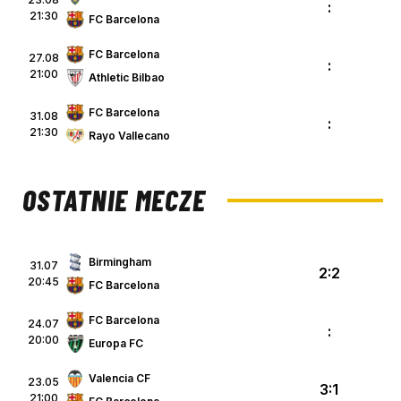
:
21:30
FC Barcelona
FC Barcelona
27.08
:
21:00
Athletic Bilbao
FC Barcelona
31.08
:
21:30
Rayo Vallecano
OSTATNIE MECZE
Birmingham
31.07
2:2
20:45
FC Barcelona
FC Barcelona
24.07
:
20:00
Europa FC
Valencia CF
23.05
3:1
21:00