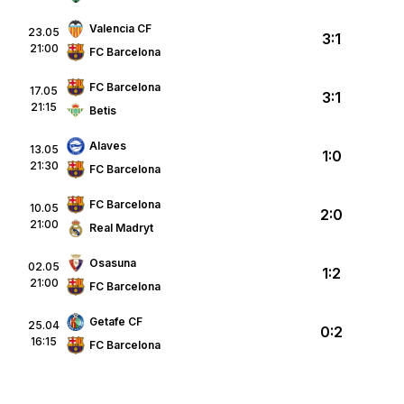
Valencia CF
23.05
3:1
21:00
FC Barcelona
FC Barcelona
17.05
3:1
21:15
Betis
Alaves
13.05
1:0
21:30
FC Barcelona
FC Barcelona
10.05
2:0
21:00
Real Madryt
Osasuna
02.05
1:2
21:00
FC Barcelona
Getafe CF
25.04
0:2
16:15
FC Barcelona