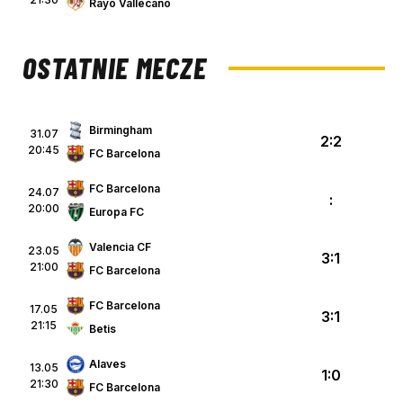
Rayo Vallecano
OSTATNIE MECZE
Birmingham
31.07
2:2
20:45
FC Barcelona
FC Barcelona
24.07
:
20:00
Europa FC
Valencia CF
23.05
3:1
21:00
FC Barcelona
FC Barcelona
17.05
3:1
21:15
Betis
Alaves
13.05
1:0
21:30
FC Barcelona