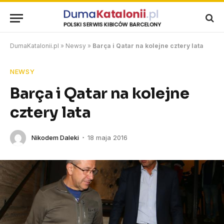
DumaKatalonii.pl
»
Newsy
»
Barça i Qatar na kolejne cztery lata
NEWSY
Barça i Qatar na kolejne
cztery lata
Nikodem Daleki
18 maja 2016