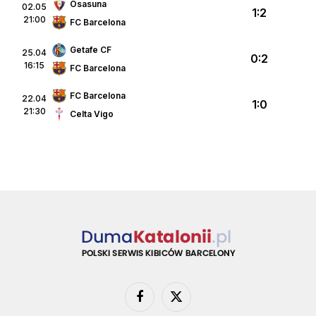
Osasuna
02.05
1:2
21:00
FC Barcelona
Getafe CF
25.04
0:2
16:15
FC Barcelona
FC Barcelona
22.04
1:0
21:30
Celta Vigo
Facebook
X
(Twitter)