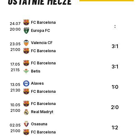
OSTATNIE MECZE
FC Barcelona
24.07
:
20:00
Europa FC
Valencia CF
23.05
3:1
21:00
FC Barcelona
FC Barcelona
17.05
3:1
21:15
Betis
Alaves
13.05
1:0
21:30
FC Barcelona
FC Barcelona
10.05
2:0
21:00
Real Madryt
Osasuna
02.05
1:2
21:00
FC Barcelona