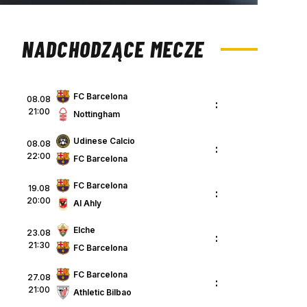
NADCHODZĄCE MECZE
FC Barcelona
08.08
:
21:00
Nottingham
Udinese Calcio
08.08
:
22:00
FC Barcelona
FC Barcelona
19.08
:
20:00
Al Ahly
Elche
23.08
:
21:30
FC Barcelona
FC Barcelona
27.08
:
21:00
Athletic Bilbao