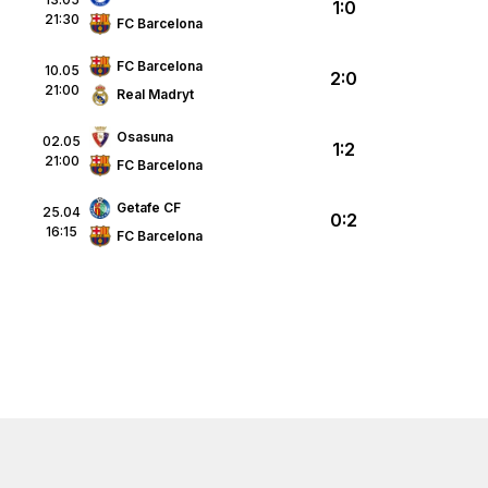
1:0
21:30
FC Barcelona
FC Barcelona
10.05
2:0
21:00
Real Madryt
Osasuna
02.05
1:2
21:00
FC Barcelona
Getafe CF
25.04
0:2
16:15
FC Barcelona