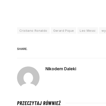
Cristiano Ronaldo
Gerard Pique
Leo Messi
wy
SHARE.
Nikodem Daleki
PRZECZYTAJ RÓWNIEŻ