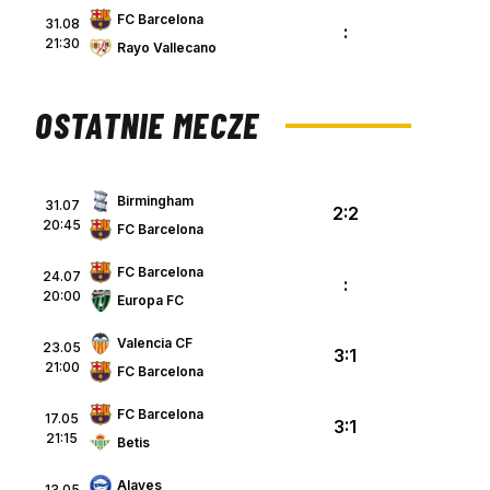
FC Barcelona
31.08
:
21:30
Rayo Vallecano
OSTATNIE MECZE
Birmingham
31.07
2:2
20:45
FC Barcelona
p
FC Barcelona
24.07
:
20:00
Europa FC
Valencia CF
23.05
3:1
21:00
FC Barcelona
FC Barcelona
17.05
3:1
21:15
Betis
Alaves
13.05