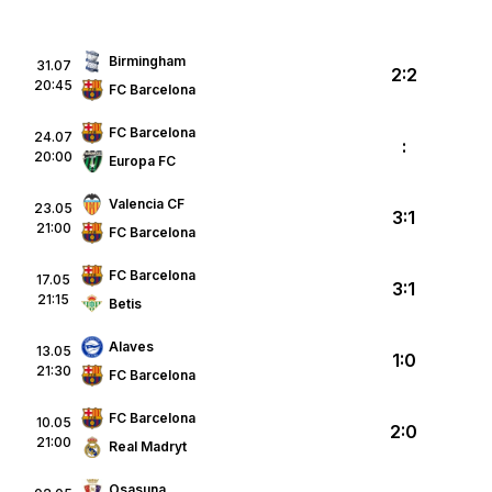
Birmingham
31.07
2:2
20:45
FC Barcelona
FC Barcelona
24.07
:
20:00
Europa FC
Valencia CF
23.05
3:1
21:00
FC Barcelona
FC Barcelona
17.05
3:1
21:15
Betis
Alaves
13.05
1:0
21:30
FC Barcelona
FC Barcelona
10.05
2:0
21:00
Real Madryt
Osasuna