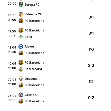
:
20:00
Europa FC
Valencia CF
23.05
3:1
21:00
FC Barcelona
FC Barcelona
17.05
3:1
21:15
Betis
Alaves
13.05
1:0
21:30
FC Barcelona
FC Barcelona
10.05
2:0
21:00
Real Madryt
Osasuna
02.05
1:2
21:00
FC Barcelona
Getafe CF
25.04
0:2
16:15
FC Barcelona