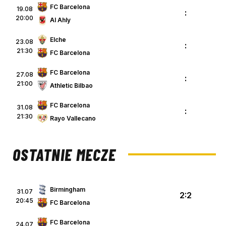
FC Barcelona
19.08
:
20:00
Al Ahly
Elche
23.08
:
21:30
FC Barcelona
FC Barcelona
27.08
:
21:00
Athletic Bilbao
FC Barcelona
31.08
:
21:30
Rayo Vallecano
OSTATNIE MECZE
Birmingham
31.07
2:2
20:45
FC Barcelona
FC Barcelona
24.07