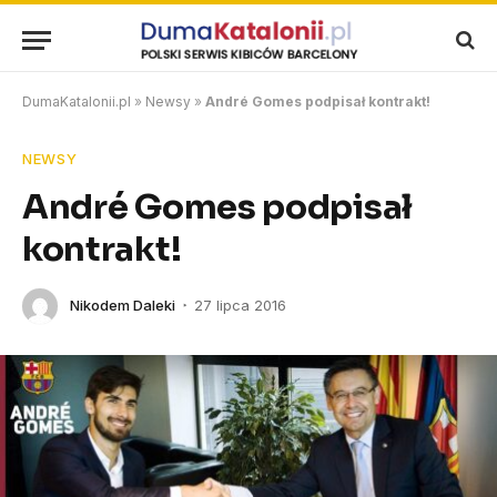
DumaKatalonii.pl
»
Newsy
»
André Gomes podpisał kontrakt!
NEWSY
André Gomes podpisał
kontrakt!
Nikodem Daleki
27 lipca 2016