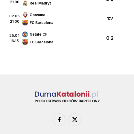
21:00
Real Madryt
Osasuna
02.05
1:2
21:00
FC Barcelona
Getafe CF
25.04
0:2
16:15
FC Barcelona
Facebook
X
(Twitter)