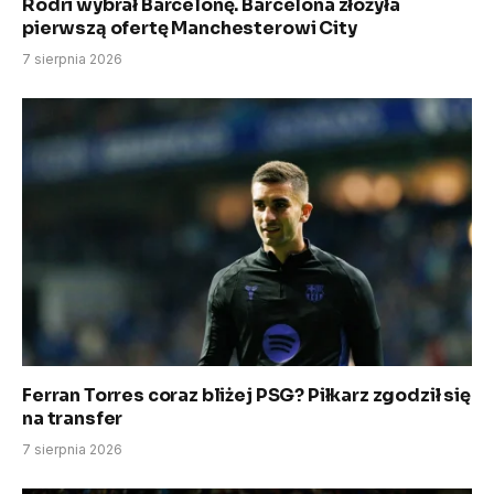
Rodri wybrał Barcelonę. Barcelona złożyła
pierwszą ofertę Manchesterowi City
7 sierpnia 2026
Ferran Torres coraz bliżej PSG? Piłkarz zgodził się
na transfer
7 sierpnia 2026