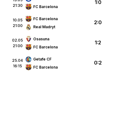
1:0
21:30
FC Barcelona
FC Barcelona
10.05
2:0
21:00
Real Madryt
p
Osasuna
02.05
1:2
21:00
FC Barcelona
Getafe CF
25.04
0:2
16:15
FC Barcelona