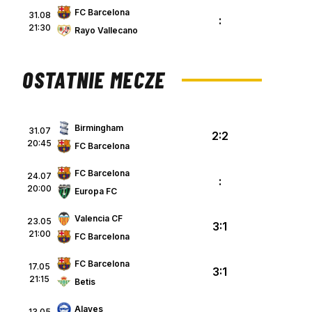
FC Barcelona
31.08
:
21:30
Rayo Vallecano
OSTATNIE MECZE
Birmingham
31.07
2:2
20:45
FC Barcelona
FC Barcelona
24.07
:
20:00
Europa FC
Valencia CF
23.05
3:1
21:00
FC Barcelona
FC Barcelona
17.05
3:1
21:15
Betis
Alaves
13.05