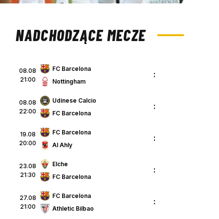
NADCHODZĄCE MECZE
FC Barcelona
08.08
:
21:00
Nottingham
Udinese Calcio
08.08
:
22:00
FC Barcelona
FC Barcelona
19.08
:
20:00
Al Ahly
Elche
23.08
:
21:30
FC Barcelona
FC Barcelona
27.08
:
21:00
Athletic Bilbao