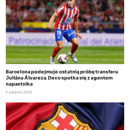
Barcelona podejmuje ostatnią próbę transferu
Juliána Álvareza. Deco spotka się z agentem
napastnika
5 sierpnia 2026