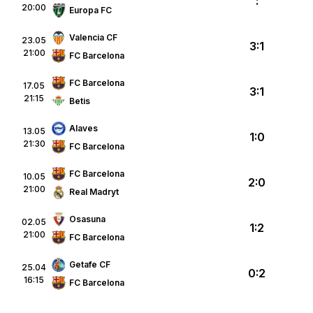
:
20:00
Europa FC
Valencia CF
23.05
3:1
21:00
FC Barcelona
FC Barcelona
17.05
3:1
21:15
Betis
Alaves
13.05
1:0
21:30
FC Barcelona
FC Barcelona
10.05
2:0
21:00
Real Madryt
Osasuna
02.05
1:2
21:00
FC Barcelona
Getafe CF
25.04
0:2
16:15
FC Barcelona