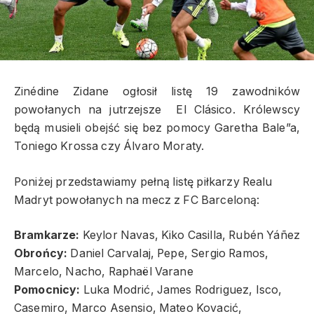
Zinédine Zidane ogłosił listę 19 zawodników
powołanych na jutrzejsze El Clásico. Królewscy
będą musieli obejść się bez pomocy Garetha Bale”a,
Toniego Krossa czy Álvaro Moraty.
Poniżej przedstawiamy pełną listę piłkarzy Realu
Madryt powołanych na mecz z FC Barceloną:
Bramkarze:
Keylor Navas, Kiko Casilla, Rubén Yáñez
Obrońcy:
Daniel Carvalaj, Pepe, Sergio Ramos,
Marcelo, Nacho, Raphaël Varane
Pomocnicy:
Luka Modrić, James Rodriguez, Isco,
Casemiro, Marco Asensio, Mateo Kovacić,