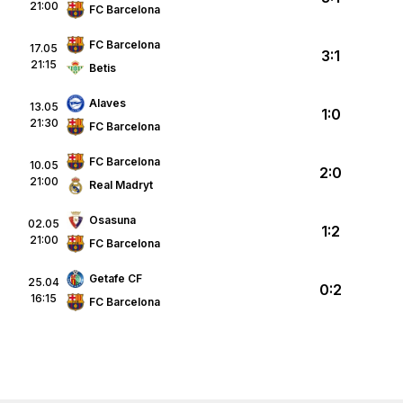
21:00
FC Barcelona
FC Barcelona
17.05
3:1
21:15
Betis
Alaves
13.05
1:0
21:30
FC Barcelona
FC Barcelona
10.05
2:0
21:00
Real Madryt
Osasuna
02.05
1:2
21:00
FC Barcelona
Getafe CF
25.04
0:2
16:15
FC Barcelona