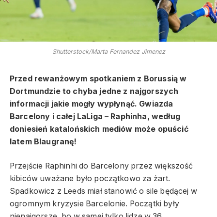
Shutterstock/Marta Fernandez Jimenez
Przed rewanżowym spotkaniem z Borussią w
Dortmundzie to chyba jedne z najgorszych
informacji jakie mogły wypłynąć. Gwiazda
Barcelony i całej LaLiga – Raphinha, według
doniesień katalońskich mediów może opuścić
latem Blaugranę!
Przejście Raphinhi do Barcelony przez większość
kibiców uważane było początkowo za żart.
Spadkowicz z Leeds miał stanowić o sile będącej w
ogromnym kryzysie Barcelonie. Początki były
nienajgorsze, bo w samej tylko lidze w 36