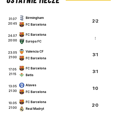
Birmingham
31.07
2:2
20:45
FC Barcelona
FC Barcelona
24.07
:
20:00
Europa FC
Valencia CF
23.05
3:1
21:00
FC Barcelona
FC Barcelona
17.05
3:1
21:15
Betis
Alaves
13.05
1:0
21:30
FC Barcelona
FC Barcelona
10.05
2:0
21:00
Real Madryt