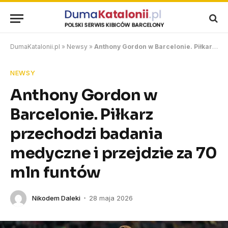
DumaKatalonii.pl
»
Newsy
»
Anthony Gordon w Barcelonie. Piłkarz przechodzi badania medyczne i przejdzie za 70 mln funtów
NEWSY
Anthony Gordon w
Barcelonie. Piłkarz
przechodzi badania
medyczne i przejdzie za 70
mln funtów
Nikodem Daleki
28 maja 2026