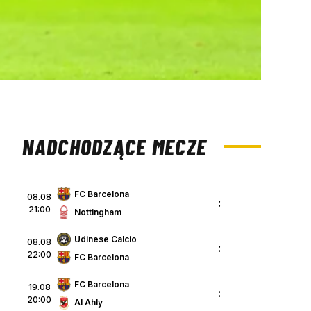
NADCHODZĄCE MECZE
FC Barcelona
08.08
:
21:00
Nottingham
Udinese Calcio
08.08
:
22:00
FC Barcelona
FC Barcelona
19.08
:
20:00
Al Ahly