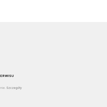
SERWISU
lnie.
Szczegóły