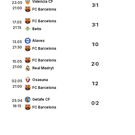
Valencia CF
23.05
3:1
21:00
FC Barcelona
FC Barcelona
17.05
3:1
21:15
Betis
Alaves
13.05
1:0
21:30
FC Barcelona
FC Barcelona
10.05
2:0
21:00
Real Madryt
Osasuna
02.05
1:2
21:00
FC Barcelona
Getafe CF
p
25.04
0:2
16:15
FC Barcelona