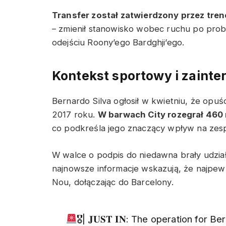
Transfer został zatwierdzony przez tren
– zmienił stanowisko wobec ruchu po pro
odejściu Roony’ego Bardghji’ego.
Kontekst sportowy i zaint
Bernardo Silva ogłosił w kwietniu, że opuś
2017 roku.
W barwach City rozegrał 460 m
co podkreśla jego znaczący wpływ na zesp
W walce o podpis do niedawna brały udział
najnowsze informacje wskazują, że najpew
Nou, dołączając do Barcelony.
🎖| 𝐉𝐔𝐒𝐓 𝐈𝐍: The operation for 