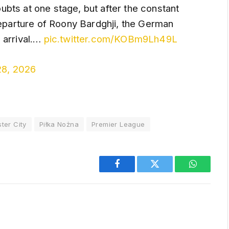
bts at one stage, but after the constant
departure of Roony Bardghji, the German
 arrival.…
pic.twitter.com/KOBm9Lh49L
8, 2026
ter City
Piłka Nożna
Premier League
Facebook
Twitter
WhatsAp