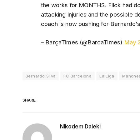
the works for MONTHS. Flick had dou
attacking injuries and the possible 
coach is now pushing for Bernardo’s
– BarçaTimes (@BarcaTimes)
May 2
Bernardo Silva
FC Barcelona
La Liga
Manches
SHARE.
Nikodem Daleki