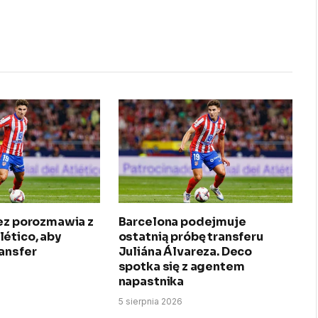
rez porozmawia z
Barcelona podejmuje
ético, aby
ostatnią próbę transferu
ansfer
Juliána Álvareza. Deco
spotka się z agentem
napastnika
5 sierpnia 2026