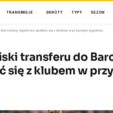
TRANSMISJE
SKRÓTY
TYPY
SEZON
do Barcelony. Agent ma spotkać się z klubem w przyszłym tygodniu
iski transferu do Bar
 się z klubem w prz