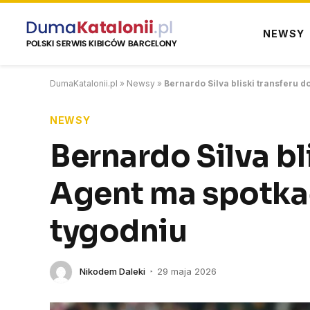
NEWSY
DumaKatalonii.pl
»
Newsy
»
Bernardo Silva bliski transferu 
NEWSY
Bernardo Silva bl
Agent ma spotkać
tygodniu
Nikodem Daleki
29 maja 2026