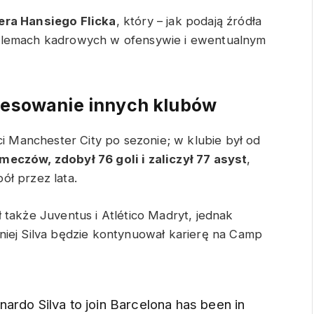
era Hansiego Flicka
, który – jak podają źródła
blemach kadrowych w ofensywie i ewentualnym
eresowanie innych klubów
ci Manchester City po sezonie; w klubie był od
eczów, zdobył 76 goli i zaliczył 77 asyst
,
ół przez lata.
 także Juventus i Atlético Madryt, jednak
niej Silva będzie kontynuował karierę na Camp
Bernardo Silva to join Barcelona has been in