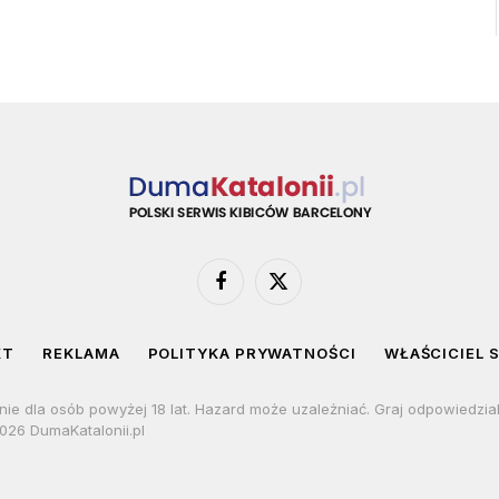
Facebook
X
(Twitter)
KT
REKLAMA
POLITYKA PRYWATNOŚCI
WŁAŚCICIEL 
nie dla osób powyżej 18 lat. Hazard może uzależniać. Graj odpowiedzia
026 DumaKatalonii.pl