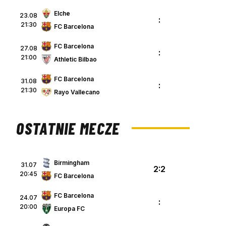
Elche
23.08
:
21:30
FC Barcelona
FC Barcelona
27.08
:
21:00
Athletic Bilbao
FC Barcelona
31.08
:
21:30
Rayo Vallecano
OSTATNIE MECZE
Birmingham
31.07
2:2
20:45
FC Barcelona
FC Barcelona
24.07
:
20:00
Europa FC