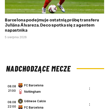
Barcelona podejmuje ostatnią próbę transferu
Juliána Álvareza. Deco spotka się z agentem
napastnika
5 sierpnia 2026
NADCHODZĄCE MECZE
FC Barcelona
08.08
:
21:00
Nottingham
Udinese Calcio
08.08
:
22:00
FC Barcelona