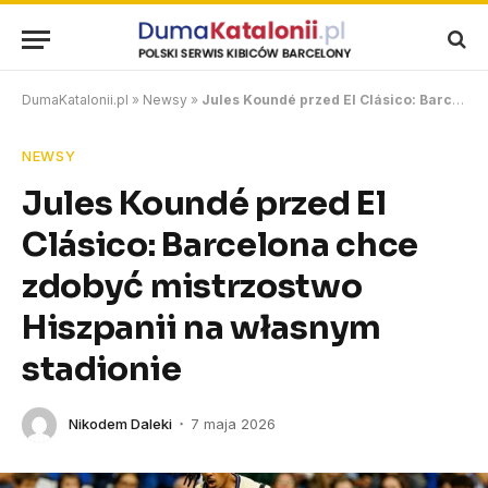
DumaKatalonii.pl
»
Newsy
»
Jules Koundé przed El Clásico: Barcelona chce zdobyć mistrzostwo Hiszpanii na własnym stadionie
NEWSY
Jules Koundé przed El
Clásico: Barcelona chce
zdobyć mistrzostwo
Hiszpanii na własnym
stadionie
Nikodem Daleki
7 maja 2026