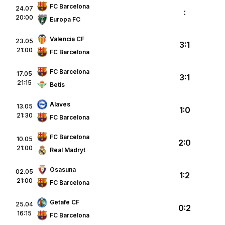
FC Barcelona
24.07
:
20:00
Europa FC
Valencia CF
23.05
3:1
21:00
FC Barcelona
FC Barcelona
17.05
3:1
21:15
Betis
Alaves
13.05
1:0
21:30
FC Barcelona
FC Barcelona
10.05
2:0
21:00
Real Madryt
Osasuna
02.05
1:2
21:00
FC Barcelona
Getafe CF
25.04
0:2
16:15
FC Barcelona