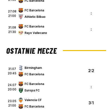
FC Barcelona
FC Barcelona
27.08
:
21:00
Athletic Bilbao
FC Barcelona
31.08
:
21:30
Rayo Vallecano
OSTATNIE MECZE
Birmingham
31.07
2:2
20:45
FC Barcelona
FC Barcelona
24.07
:
20:00
Europa FC
Valencia CF
23.05
3:1
21:00
FC Barcelona