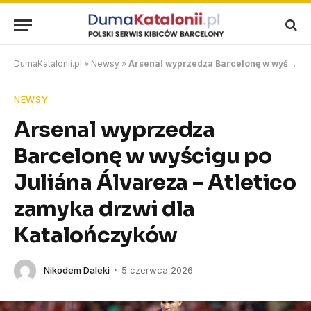
DumaKatalonii.pl
»
Newsy
»
Arsenal wyprzedza Barcelonę w wyścigu po Juliána Álvareza – Atletico zamyka drzwi dla Katalończyków
NEWSY
Arsenal wyprzedza
Barcelonę w wyścigu po
Juliána Álvareza – Atletico
zamyka drzwi dla
Katalończyków
Nikodem Daleki
5 czerwca 2026