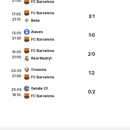
21:00
FC Barcelona
FC Barcelona
17.05
3:1
21:15
Betis
Alaves
13.05
1:0
21:30
FC Barcelona
FC Barcelona
10.05
2:0
21:00
Real Madryt
Osasuna
02.05
1:2
21:00
FC Barcelona
Getafe CF
25.04
0:2
16:15
FC Barcelona