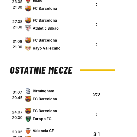
Elche
23.08
:
21:30
FC Barcelona
FC Barcelona
27.08
:
21:00
Athletic Bilbao
FC Barcelona
31.08
:
21:30
Rayo Vallecano
OSTATNIE MECZE
Birmingham
31.07
2:2
20:45
FC Barcelona
FC Barcelona
24.07
:
20:00
Europa FC
Valencia CF
23.05
3:1