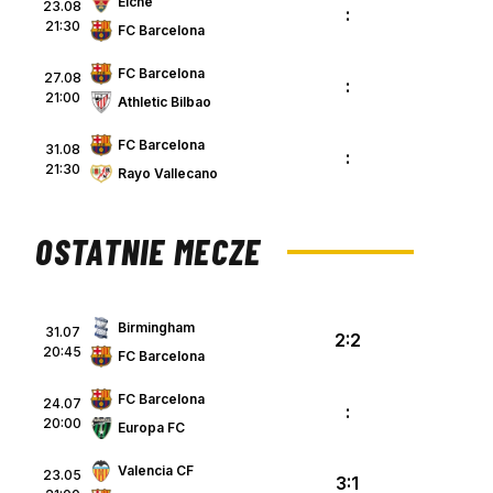
Elche
23.08
:
21:30
FC Barcelona
FC Barcelona
27.08
:
21:00
Athletic Bilbao
FC Barcelona
31.08
:
21:30
Rayo Vallecano
OSTATNIE MECZE
Birmingham
31.07
2:2
20:45
FC Barcelona
FC Barcelona
24.07
:
20:00
Europa FC
Valencia CF
23.05
3:1