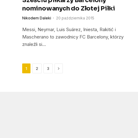
Sześciu piłkarzy Barcelony
nominowanych do Złotej Piłki
Nikodem Daleki
20 października 2015
Messi, Neymar, Luis Suárez, Iniesta, Rakitić i
Mascherano to zawodnicy FC Barcelony, którzy
znaleźli si…
Next
1
2
3