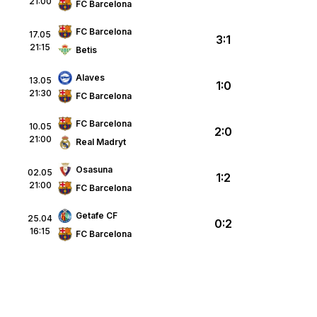
21:00
FC Barcelona
FC Barcelona
17.05
3:1
21:15
Betis
Alaves
13.05
1:0
21:30
FC Barcelona
FC Barcelona
10.05
2:0
21:00
Real Madryt
Osasuna
02.05
1:2
21:00
FC Barcelona
Getafe CF
25.04
0:2
16:15
FC Barcelona