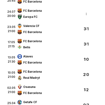
20:45
FC Barcelona
FC Barcelona
24.07
:
20:00
Europa FC
Valencia CF
23.05
3:1
21:00
FC Barcelona
FC Barcelona
17.05
3:1
21:15
Betis
Alaves
13.05
1:0
21:30
FC Barcelona
FC Barcelona
10.05
2:0
21:00
Real Madryt
Osasuna
02.05
1:2
21:00
FC Barcelona
Getafe CF
25.04
0:2