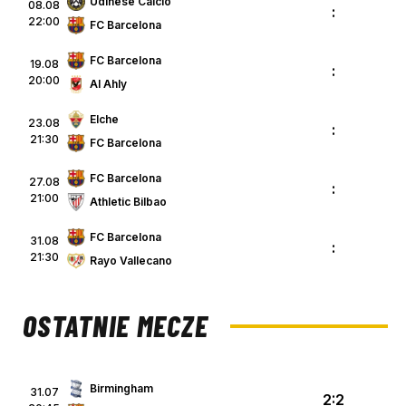
Udinese Calcio
08.08
:
22:00
FC Barcelona
FC Barcelona
19.08
:
20:00
Al Ahly
Elche
23.08
:
21:30
FC Barcelona
FC Barcelona
27.08
:
21:00
Athletic Bilbao
FC Barcelona
31.08
:
21:30
Rayo Vallecano
OSTATNIE MECZE
Birmingham
31.07
2:2