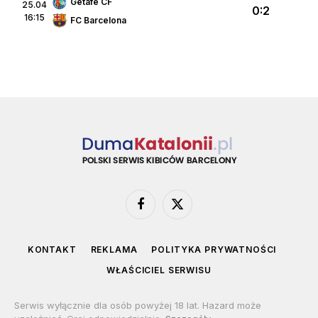
Getafe CF
25.04
0:2
16:15
FC Barcelona
Facebook
X
(Twitter)
KONTAKT
REKLAMA
POLITYKA PRYWATNOŚCI
WŁAŚCICIEL SERWISU
Serwis wyłącznie dla osób powyżej 18 lat. Hazard może