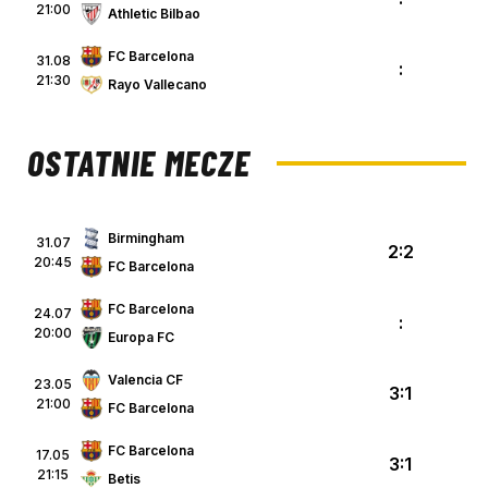
21:00
Athletic Bilbao
FC Barcelona
31.08
:
21:30
Rayo Vallecano
OSTATNIE MECZE
Birmingham
31.07
2:2
20:45
FC Barcelona
FC Barcelona
24.07
:
20:00
Europa FC
Valencia CF
23.05
3:1
21:00
FC Barcelona
FC Barcelona
17.05
3:1
21:15
Betis