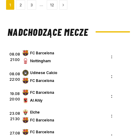
Next
…
1
2
3
12
NADCHODZĄCE MECZE
FC Barcelona
08.08
:
21:00
Nottingham
Udinese Calcio
08.08
:
22:00
FC Barcelona
FC Barcelona
19.08
:
20:00
Al Ahly
Elche
23.08
:
21:30
FC Barcelona
FC Barcelona
27.08
: