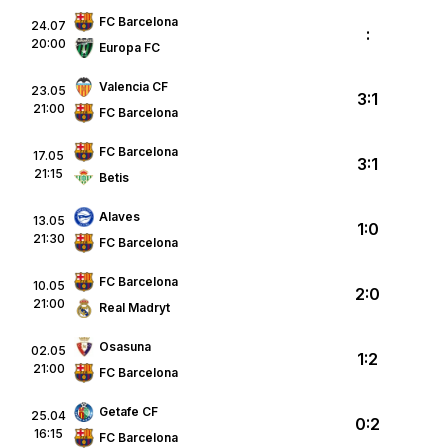
FC Barcelona
24.07
:
20:00
Europa FC
Valencia CF
23.05
3:1
21:00
FC Barcelona
FC Barcelona
17.05
3:1
21:15
Betis
Alaves
13.05
1:0
21:30
FC Barcelona
FC Barcelona
10.05
2:0
21:00
Real Madryt
Osasuna
02.05
1:2
21:00
FC Barcelona
Getafe CF
25.04
0:2
16:15
FC Barcelona