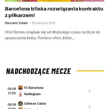
Barcelona bliska rozwiązania kontraktu
z piłkarzem!
Nikodem Daleki
28 sierpnia 2025
Oriol Romeu znajduje się od dłuższego czasu na liście do
opuszczenia klubu. Pomimo ofert, które…
NADCHODZĄCE MECZE
FC Barcelona
08.08
:
21:00
Nottingham
Udinese Calcio
08.08
:
22:00