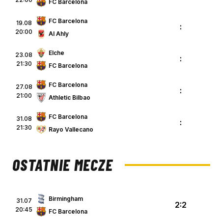
FC Barcelona
FC Barcelona
19.08
:
20:00
Al Ahly
Elche
23.08
:
21:30
FC Barcelona
FC Barcelona
27.08
:
21:00
Athletic Bilbao
FC Barcelona
31.08
:
21:30
Rayo Vallecano
OSTATNIE MECZE
Birmingham
31.07
2:2
20:45
FC Barcelona